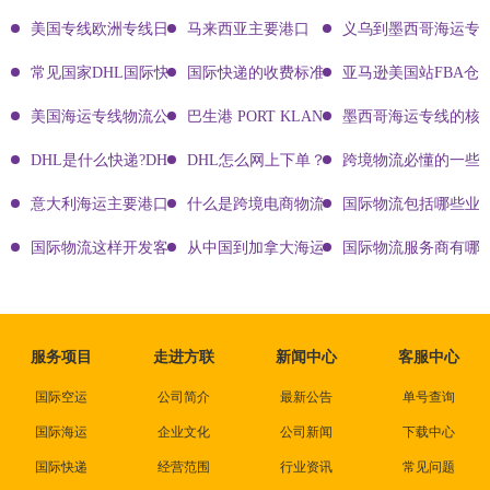
美国专线欧洲专线日本专线区别
马来西亚主要港口
义乌到墨西哥海运专
常见国家DHL国际快递客服热线
国际快递的收费标准!四大国际快递的尺寸重
亚马逊美国站FBA仓
美国海运专线物流公司有哪些?
巴生港 PORT KLANG
墨西哥海运专线的核
DHL是什么快递?DHL国际快递介绍
DHL怎么网上下单？DHL快递寄件有哪些方式？
跨境物流必懂的一些知
意大利海运主要港口有哪些
什么是跨境电商物流?
国际物流包括哪些业
国际物流这样开发客户会让你成为销冠
从中国到加拿大海运要多久能到达？
国际物流服务商有哪些
服务项目
走进方联
新闻中心
客服中心
国际空运
公司简介
最新公告
单号查询
国际海运
企业文化
公司新闻
下载中心
国际快递
经营范围
行业资讯
常见问题