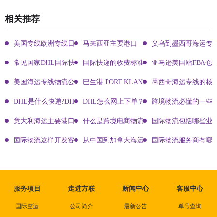
相关推荐
美国专线欧洲专线日本专线区别
马来西亚主要港口
义乌到墨西哥海运专
常见国家DHL国际快递客服热线
国际快递的收费标准!四大国际快递的尺寸重
亚马逊美国站FBA仓
美国海运专线物流公司有哪些?
巴生港 PORT KLANG
墨西哥海运专线的核
DHL是什么快递?DHL国际快递介绍
DHL怎么网上下单？DHL快递寄件有哪些方式？
跨境物流必懂的一些知
意大利海运主要港口有哪些
什么是跨境电商物流?
国际物流包括哪些业
国际物流这样开发客户会让你成为销冠
从中国到加拿大海运要多久能到达？
国际物流服务商有哪些
服务项目
走进方联
新闻中心
客服中心
国际空运
公司简介
最新公告
单号查询